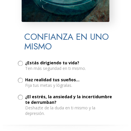
CONFIANZA EN UNO
MISMO
¿Estás dirigiendo tu vida?
Ten más seguridad en ti mismo.
Haz realidad tus sueños...
Fija tus metas y lógralas.
¿El estrés, la ansiedad y la incertidumbre
te derrumban?
Deshazte de la duda en ti mismo y la
depresión.