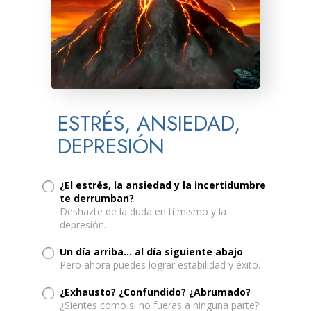
ESTRÉS, ANSIEDAD,
DEPRESIÓN
¿El estrés, la ansiedad y la incertidumbre
te derrumban?
Deshazte de la duda en ti mismo y la
depresión.
Un día arriba... al día siguiente abajo
Pero ahora puedes lograr estabilidad y éxito.
¿Exhausto? ¿Confundido? ¿Abrumado?
¿Sientes como si no fueras a ninguna parte?