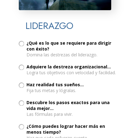
LIDERAZGO
¿Qué es lo que se requiere para dirigir
con éxito?
Domina las destrezas del liderazgo.
Adquiere la destreza organizacional...
Logra tus objetivos con velocidad y facilidad.
Haz realidad tus sueños...
Fija tus metas y lógralas.
Descubre los pasos exactos para una
vida mejor…
Las fórmulas para vivir.
¿Cómo puedes lograr hacer más en
menos tiempo?
Haz que cada esfuerzo cuente.