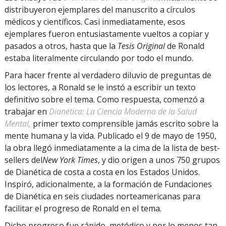
distribuyeron ejemplares del manuscrito a círculos
médicos y científicos. Casi inmediatamente, esos
ejemplares fueron entusiastamente vueltos a copiar y
pasados a otros, hasta que la
Tesis Original
de Ronald
estaba literalmente circulando por todo el mundo.
Para hacer frente al verdadero diluvio de preguntas de
los lectores, a Ronald se le instó a escribir un texto
definitivo sobre el tema. Como respuesta, comenzó a
trabajar en
Dianética: La Ciencia Moderna de la Salud
Mental,
primer texto comprensible jamás escrito sobre la
mente humana y la vida. Publicado el 9 de mayo de 1950,
la obra llegó inmediatamente a la cima de la lista de best-
sellers del
New York Times
, y dio origen a unos 750 grupos
de Dianética de costa a costa en los Estados Unidos.
Inspiró, adicionalmente, a la formación de Fundaciones
de Dianética en seis ciudades norteamericanas para
facilitar el progreso de Ronald en el tema.
Dicho progreso fue rápido, metódico y por lo menos tan